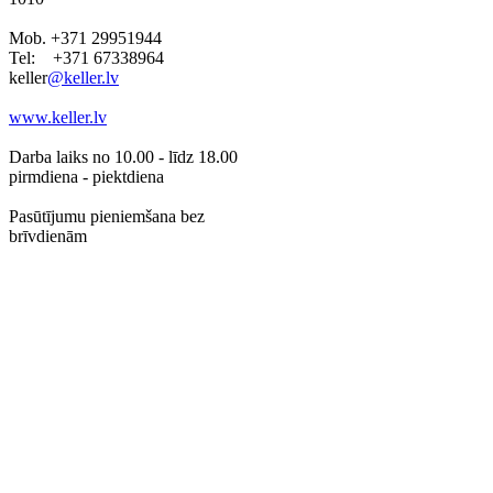
Mob. +371 29951944
Tel: +371 67338964
keller
@keller.lv
www.keller.lv
Darba laiks no 10.00 - līdz 18.00
pirmdiena - piektdiena
Pasūtījumu pieniemšana bez
brīvdienām