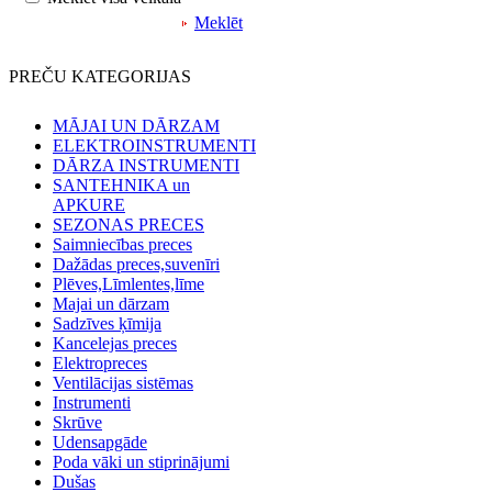
Meklēt
PREČU KATEGORIJAS
MĀJAI UN DĀRZAM
ELEKTROINSTRUMENTI
DĀRZA INSTRUMENTI
SANTEHNIKA un
APKURE
SEZONAS PRECES
Saimniecības preces
Dažādas preces,suvenīri
Plēves,Līmlentes,līme
Majai un dārzam
Sadzīves ķīmija
Kancelejas preces
Elektropreces
Ventilācijas sistēmas
Instrumenti
Skrūve
Udensapgāde
Poda vāki un stiprinājumi
Dušas