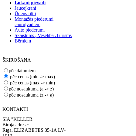
Lokani pievadi
Jaucējkrāni
Ūdens filtri
Montažās piederumi
cauruļvadiem
Auto piederumi
Skaistums , Veselība .Tūrisms
Bērniem
ŠĶIROŠANA
pēc datumiem
pēc cenas (min -> max)
pēc cenas (max -> min)
pēc nosaukuma (а -> z)
pēc nosaukuma (z -> а)
KONTAKTI
SIA "KELLER"
Biroja adrese:
Rīga, ELIZABETES 35-1A LV-
1010