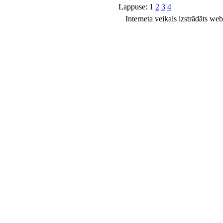
Lappuse:
1
2
3
4
Interneta veikals izstrādāts we