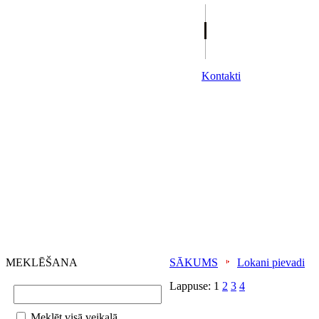
Kontakti
MEKLĒŠANA
SĀKUMS
Lokani pievadi
Lappuse:
1
2
3
4
Meklēt visā veikalā